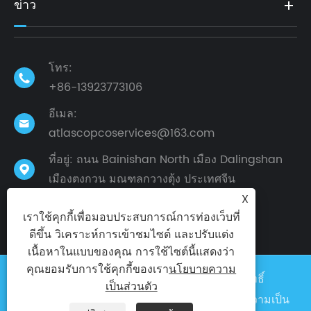
ข่าว
โทร:

+86-13923773106
อีเมล:

atlascopcoservices@163.com
ที่อยู่: ถนน Bainishan North เมือง Dalingshan

เมืองตงกวน มณฑลกวางตุ้ง ประเทศจีน
X
เราใช้คุกกี้เพื่อมอบประสบการณ์การท่องเว็บที่
ดีขึ้น วิเคราะห์การเข้าชมไซต์ และปรับแต่ง
เนื้อหาในแบบของคุณ การใช้ไซต์นี้แสดงว่า
คุณยอมรับการใช้คุกกี้ของเรา
นโยบายความ
ลิขสิทธิ์ © 2024 โรงงาน Taike สงวนลิขสิทธิ์
เป็นส่วนตัว
Links
|
Sitemap
|
RSS
|
XML
|
นโยบายความเป็น