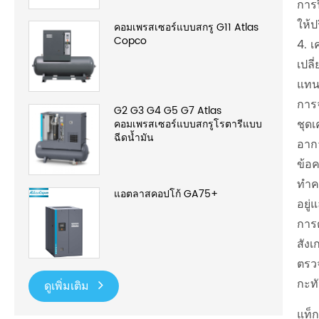
การป
ให้
คอมเพรสเซอร์แบบสกรู G11 Atlas
Copco
4. เ
เปลี
แทนท
การ
G2 G3 G4 G5 G7 Atlas
ชุดเ
คอมเพรสเซอร์แบบสกรูโรตารีแบบ
ฉีดน้ำมัน
อาก
ข้อค
ทำคว
แอตลาสคอปโก้ GA75+
อยู่
การ
สัง
ตรวจ
กะท
ดูเพิ่มเติม
แท็ก