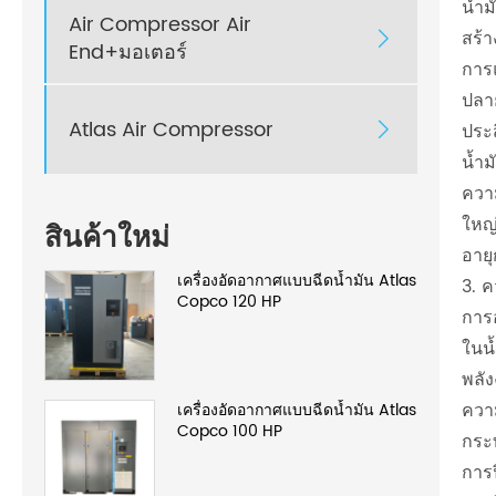
น้ำ
Air Compressor Air
สร้

End+มอเตอร์
การ
ปลาย
Atlas Air Compressor

ประ
น้ำ
ควา
ใหญ
สินค้าใหม่
อาย
เครื่องอัดอากาศแบบฉีดน้ำมัน Atlas
3. 
Copco 120 HP
การ
ในน้
พลัง
ควา
เครื่องอัดอากาศแบบฉีดน้ำมัน Atlas
Copco 100 HP
กระ
การป