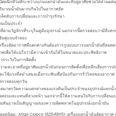
ิดผนึกที่ไม่ดีระหว่างแกนแยกน้ำมันและที่อยู่อาศัยช่วยให้ส่วน
ปริมาณน้ำมันมากเกินไปในอากาศอัด
คล็ดลับการเปลี่ยนและการบำรุงรักษา
่ยนเป็นประจำ
ี่ตามวัฏจักรที่ระบุในคู่มืออุปกรณ์ นอกจากนี้ตรวจสอบว่ามีสิ่งส
จับคู่แบบจำลอง
ครื่องอัดอากาศที่แตกต่างกันต้องการรูปแบบการแยกน้ำมันที่สอดค
าศเพื่อให้แน่ใจว่ามีความเข้ากันได้ในขนาดและประสิทธิภาพ
วรระวังในการติดตั้ง
ามสะอาดที่อยู่อาศัยแยกน้ำมันก่อนการติดตั้งเพื่อหลีกเลี่ยงการ
และใช้แรงที่สม่ำเสมอเมื่อกระชับเพื่อป้องกันการรั่วไหลของอากาศ
ตรวจสอบทุกวัน
เกตมาตรวัดความแตกต่างของแรงดันเป็นประจำของอุปกรณ์แยกน้ำมั
สอบและแทนที่ล่วงหน้า นอกจากนี้ให้ความสนใจกับการเปลี่ยนแปลงก
ันหันอาจเป็นสัญญาณของความผิดพลาดในอุปกรณ์แยกน้ำมัน
ยอดนิยม: Atlas Copco 1625481151 เครื่องแยกน้ำมันอัดอากาศ ตั