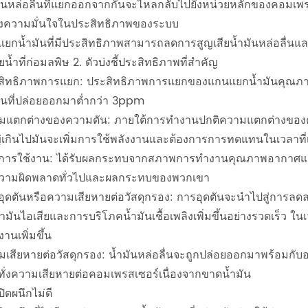
มันหล่อลื่นที่แยกออกจากกันจะไหลกลับไปยังหน่วยหลักของคอมเพรส
างความมั่นใจในประสิทธิภาพของระบบ
แยกน้ำมันที่มีประสิทธิภาพสามารถลดการสูญเสียน้ำมันหล่อลื่นแล
น้ำที่ก่อมลพิษ 2. ตัวบ่งชี้ประสิทธิภาพที่สำคัญ
สิทธิภาพการแยก: ประสิทธิภาพการแยกของแกนแยกน้ำมันคุณภาพสู
มันที่ปล่อยออกมาต่ำกว่า 3ppm
มแตกต่างของความดัน: ภายใต้การทำงานปกติความแตกต่างของ
่เกินไปมันจะเพิ่มการใช้พลังงานและต้องการการทดแทนในเวลาที
ุการใช้งาน: ได้รับผลกระทบจากสภาพการทำงานคุณภาพอากาศและร
ความผิดพลาดทั่วไปและผลกระทบของพวกเขา
อุดตันหรือความเสียหายต่อวัสดุกรอง: การอุดตันจะนำไปสู่การลด
ำมันไอเสียและการบริโภคน้ำมันเชื้อเพลิงเพิ่มขึ้นอย่างรวดเร็ว 
งานเพิ่มขึ้น
มเสียหายต่อวัสดุกรอง: น้ำมันหล่อลื่นจะถูกปล่อยออกมาพร้อมกับ
ทั่งความเสียหายต่อคอมเพรสเซอร์เนื่องจากขาดน้ำมัน
ิดผนึกไม่ดี