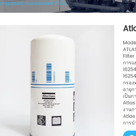
ompressor Accessores ทั่วไป
Atl
Model
ATLAS
Filte
การแ
16254
16254
กรองท
อายุก
เป็นก
Atlas
งานกา
Atlas
การบำ