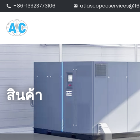
+86-13923773106
atlascopcoservices@1


สินค้า